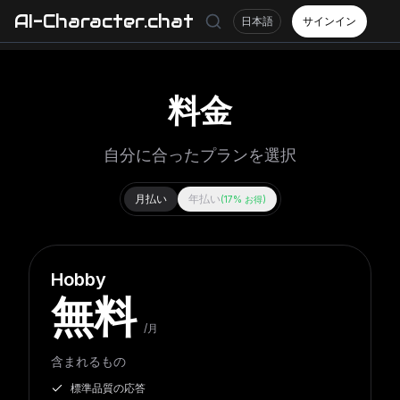
AI-Character.chat
日本語
サインイン
料金
自分に合ったプランを選択
月払い
年払い
(
17% お得
)
Hobby
無料
/月
含まれるもの
標準品質の応答