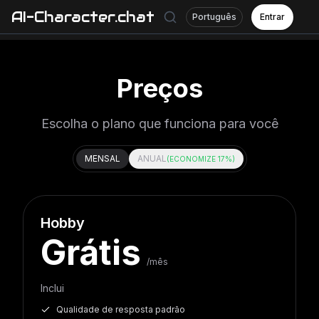
AI-Character.chat
Português
Entrar
Preços
Escolha o plano que funciona para você
MENSAL
ANUAL
(
ECONOMIZE 17%
)
Hobby
Grátis
/mês
Inclui
Qualidade de resposta padrão