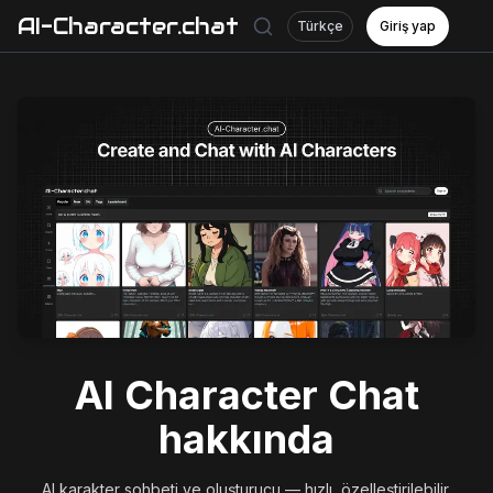
AI-Character.chat
Türkçe
Giriş yap
AI Character Chat
hakkında
AI karakter sohbeti ve oluşturucu — hızlı, özelleştirilebilir,