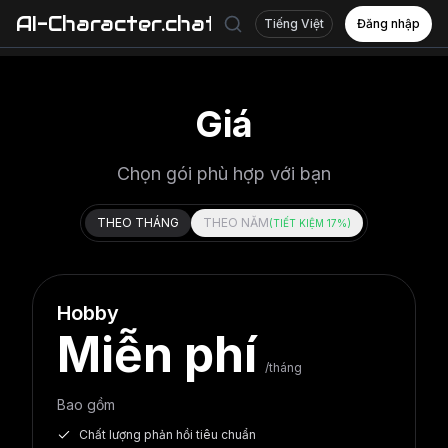
AI-Character.chat
Tiếng Việt
Đăng nhập
Giá
Chọn gói phù hợp với bạn
THEO THÁNG
THEO NĂM
(
TIẾT KIỆM 17%
)
Hobby
Miễn phí
/tháng
Bao gồm
Chất lượng phản hồi tiêu chuẩn